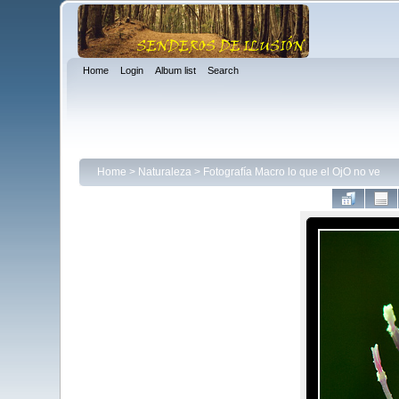
Home
Login
Album list
Search
Home
>
Naturaleza
>
Fotografía Macro lo que el OjO no ve